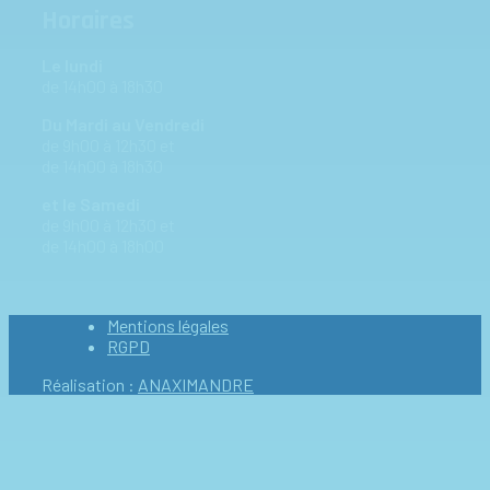
Horaires
Le lundi
de 14h00 à 18h30
Du Mardi au Vendredi
de 9h00 à 12h30 et
de 14h00 à 18h30
et le Samedi
de 9h00 à 12h30 et
de 14h00 à 18h00
Mentions légales
RGPD
Réalisation :
ANAXIMANDRE